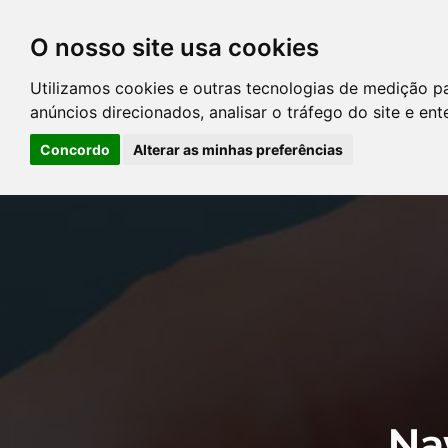
O nosso site usa cookies
DIRETÓRIO DE ADVOGADOS
Utilizamos cookies e outras tecnologias de medição p
CONTATE-NOS
PERGUNT
anúncios direcionados, analisar o tráfego do site e en
Concordo
Alterar as minhas preferências
Error: The domain YOUSTICE.COM.BR is not authorized to show the
Manager to authorize the domain.
Na