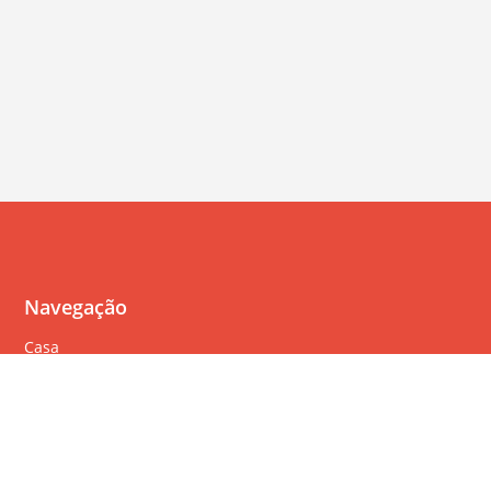
Navegação
Casa
Perguntas Freqüentes
Política de cookies
Política de privacidade
Termos de serviço