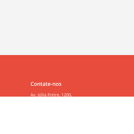
Contate-nos
Av. Júlia Freire, 1200,
Salas 904/905
Expedicionários, João Pessoa/PB, CEP 58041-000
83 99382-6000
83 3567-9000