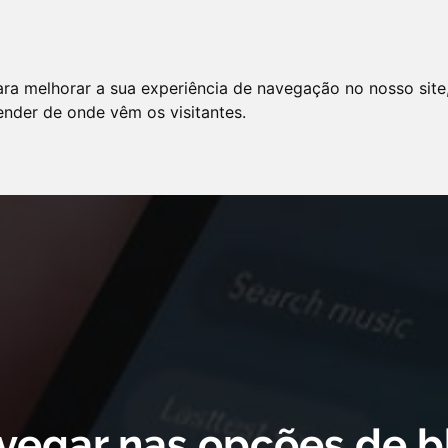
LO
SERVIÇOS
ARTIGOS
NOTÍCIAS
ara melhorar a sua experiência de navegação no nosso site
AS FREQÜENTES
PE
tender de onde vêm os visitantes.
 cookie declaration for domain group ID d879cc3b-8fd7-4191-8e73-
vegar nas opções de b