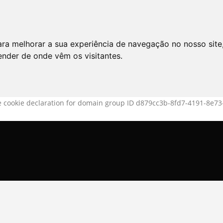
LO
SERVIÇOS
ARTIGOS
NOTÍCIAS
ara melhorar a sua experiência de navegação no nosso site
AS FREQÜENTES
PE
tender de onde vêm os visitantes.
 cookie declaration for domain group ID d879cc3b-8fd7-4191-8e73-