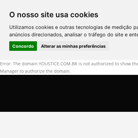
O nosso site usa cookies
DIRETÓRIO DE ADVOGADOS
Utilizamos cookies e outras tecnologias de medição p
CONTATE-NOS
PERGUNT
anúncios direcionados, analisar o tráfego do site e en
Concordo
Alterar as minhas preferências
Error: The domain YOUSTICE.COM.BR is not authorized to show the
Manager to authorize the domain.