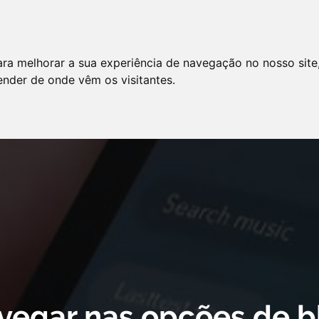
LO
SERVIÇOS
ARTIGOS
NOTÍCIAS
ara melhorar a sua experiência de navegação no nosso site
AS FREQÜENTES
PE
tender de onde vêm os visitantes.
 cookie declaration for domain group ID d879cc3b-8fd7-4191-8e73-
vegar nas opções de b