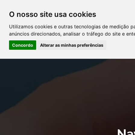
O nosso site usa cookies
DIRETÓRIO DE ADVOGADOS
Utilizamos cookies e outras tecnologias de medição p
CONTATE-NOS
PERGUNT
anúncios direcionados, analisar o tráfego do site e en
Concordo
Alterar as minhas preferências
Error: The domain YOUSTICE.COM.BR is not authorized to show the
Manager to authorize the domain.
Na