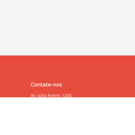
Contate-nos
Av. Júlia Freire, 1200,
Salas 904/905
Expedicionários, João Pessoa/PB, CEP 58041-000
83 99382-6000
83 3567-9000