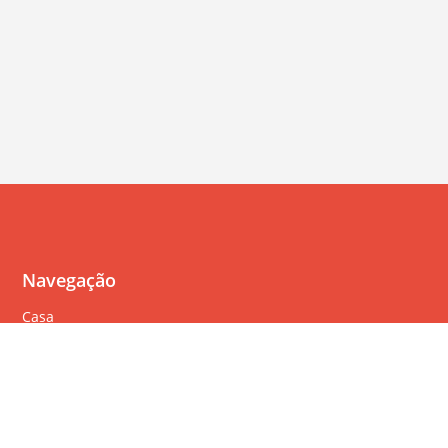
Navegação
Casa
Perguntas Freqüentes
Política de cookies
Política de privacidade
Termos de serviço