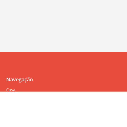
Navegação
Casa
Perguntas Freqüentes
Política de cookies
Política de privacidade
Termos de serviço