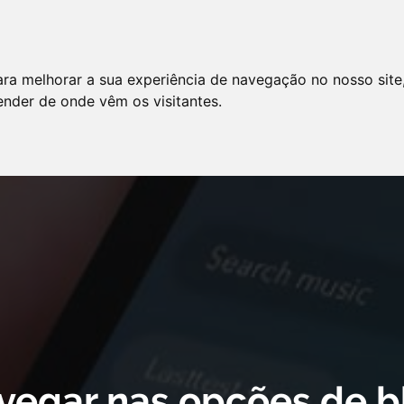
LO
SERVIÇOS
ARTIGOS
NOTÍCIAS
ara melhorar a sua experiência de navegação no nosso site
AS FREQÜENTES
PE
tender de onde vêm os visitantes.
 cookie declaration for domain group ID d879cc3b-8fd7-4191-8e73-
vegar nas opções de b