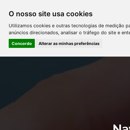
O nosso site usa cookies
DIRETÓRIO DE ADVOGADOS
Utilizamos cookies e outras tecnologias de medição p
CONTATE-NOS
PERGUNT
anúncios direcionados, analisar o tráfego do site e en
Concordo
Alterar as minhas preferências
Error: The domain YOUSTICE.COM.BR is not authorized to show the
Manager to authorize the domain.
Na