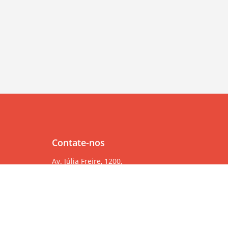
Contate-nos
Av. Júlia Freire, 1200,
Salas 904/905
Expedicionários, João Pessoa/PB, CEP 58041-000
83 99382-6000
83 3567-9000