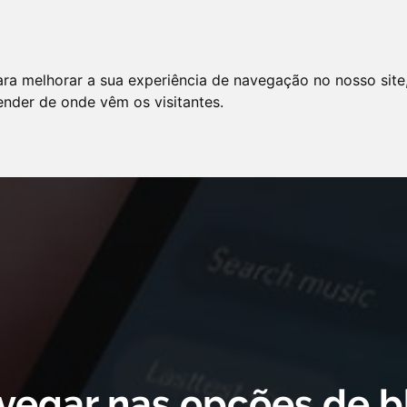
LO
SERVIÇOS
ARTIGOS
NOTÍCIAS
ara melhorar a sua experiência de navegação no nosso site
AS FREQÜENTES
PE
tender de onde vêm os visitantes.
 cookie declaration for domain group ID d879cc3b-8fd7-4191-8e73-
vegar nas opções de b