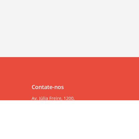
Contate-nos
Av. Júlia Freire, 1200,
Salas 904/905
Expedicionários, João Pessoa/PB, CEP 58041-000
83 99382-6000
83 3567-9000