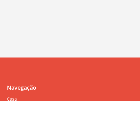
Navegação
Casa
Perguntas Freqüentes
Política de cookies
Política de privacidade
Termos de serviço