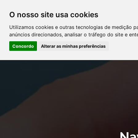
O nosso site usa cookies
DIRETÓRIO DE ADVOGADOS
Utilizamos cookies e outras tecnologias de medição p
CONTATE-NOS
PERGUNT
anúncios direcionados, analisar o tráfego do site e en
Concordo
Alterar as minhas preferências
Error: The domain YOUSTICE.COM.BR is not authorized to show the
Manager to authorize the domain.
Na