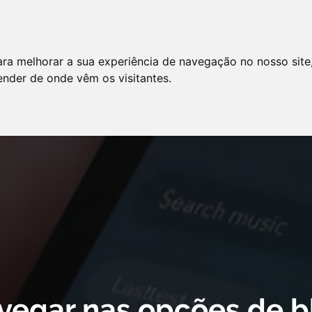
LO
SERVIÇOS
ARTIGOS
NOTÍCIAS
ara melhorar a sua experiência de navegação no nosso site
AS FREQÜENTES
PE
tender de onde vêm os visitantes.
 cookie declaration for domain group ID d879cc3b-8fd7-4191-8e73-
vegar nas opções de b