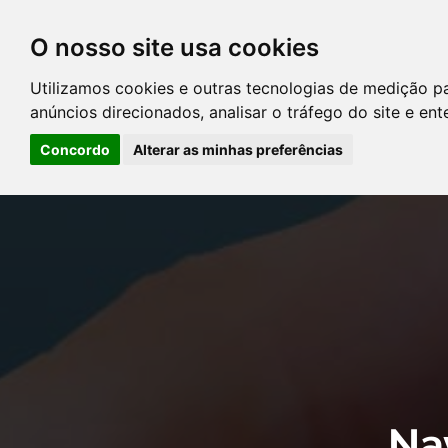
O nosso site usa cookies
DIRETÓRIO DE ADVOGADOS
Utilizamos cookies e outras tecnologias de medição p
CONTATE-NOS
PERGUNT
anúncios direcionados, analisar o tráfego do site e en
Concordo
Alterar as minhas preferências
Error: The domain YOUSTICE.COM.BR is not authorized to show the
Manager to authorize the domain.
Na