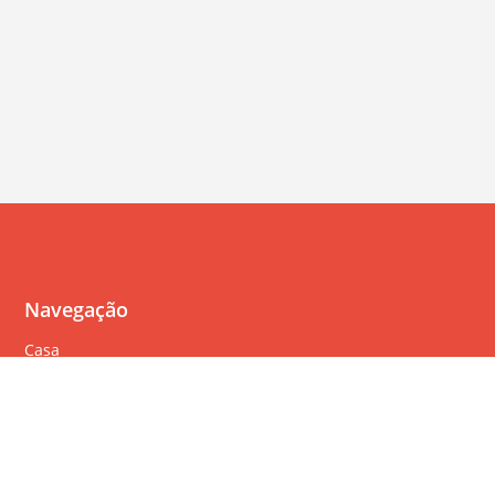
Navegação
Casa
Perguntas Freqüentes
Política de cookies
Política de privacidade
Termos de serviço