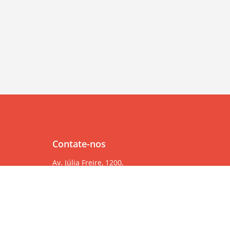
Contate-nos
Av. Júlia Freire, 1200,
Salas 904/905
Expedicionários, João Pessoa/PB, CEP 58041-000
83 99382-6000
83 3567-9000