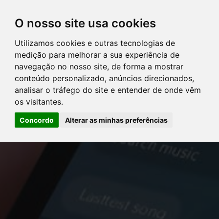
O nosso site usa cookies
Utilizamos cookies e outras tecnologias de
DIRETÓRIO DE ADVOGADOS
medição para melhorar a sua experiência de
navegação no nosso site, de forma a mostrar
SERVIÇOS
conteúdo personalizado, anúncios direcionados,
analisar o tráfego do site e entender de onde vêm
os visitantes.
ARTIGOS
Concordo
Alterar as minhas preferências
NOTÍCIAS
Error: The domain YOUSTICE.COM.BR is not authorized to show
CONTATE-NOS
the cookie declaration for domain group ID d879cc3b-8fd7-4191-
8e73-f224a4de09be. Please add it to the domain group in the
PERGUNTAS FREQÜENTES
Cookiebot Manager to authorize the domain.
LOGIN
CLIENTES
ADVOGADOS
PERGUNTAS FREQÜENTES