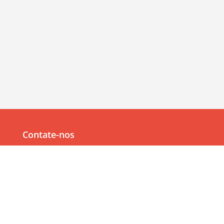
Contate-nos
Av. Júlia Freire, 1200,
Salas 904/905
Expedicionários, João Pessoa/PB, CEP 58041-000
83 99382-6000
83 3567-9000
Navegação