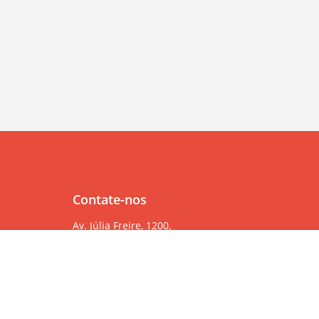
Contate-nos
Av. Júlia Freire, 1200,
Salas 904/905
Expedicionários, João Pessoa/PB, CEP 58041-000
83 99382-6000
83 3567-9000