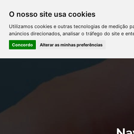
O nosso site usa cookies
DIRETÓRIO DE ADVOGADOS
Utilizamos cookies e outras tecnologias de medição p
CONTATE-NOS
PERGUNT
anúncios direcionados, analisar o tráfego do site e en
Concordo
Alterar as minhas preferências
Error: The domain YOUSTICE.COM.BR is not authorized to show the
Manager to authorize the domain.
Na