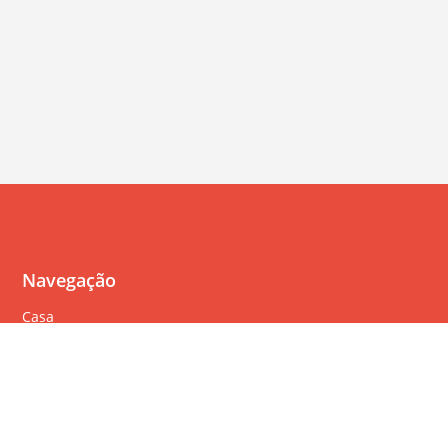
Navegação
Casa
Perguntas Freqüentes
Política de cookies
Política de privacidade
Termos de serviço