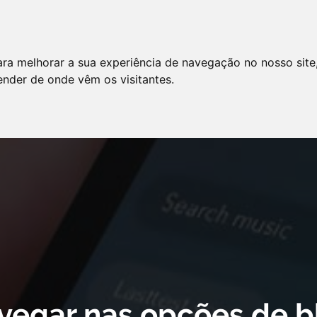
LO
SERVIÇOS
ARTIGOS
NOTÍCIAS
ara melhorar a sua experiência de navegação no nosso site
AS FREQÜENTES
PE
tender de onde vêm os visitantes.
 cookie declaration for domain group ID d879cc3b-8fd7-4191-8e73-
vegar nas opções de b