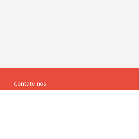
Contate-nos
Av. Júlia Freire, 1200,
Salas 904/905
Expedicionários, João Pessoa/PB, CEP 58041-000
83 99382-6000
83 3567-9000
Navegação