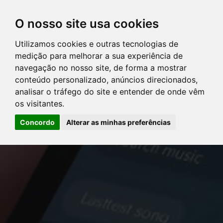
O nosso site usa cookies
Utilizamos cookies e outras tecnologias de
DIRETÓRIO DE ADVOGADOS
medição para melhorar a sua experiência de
navegação no nosso site, de forma a mostrar
SERVIÇOS
conteúdo personalizado, anúncios direcionados,
analisar o tráfego do site e entender de onde vêm
os visitantes.
ARTIGOS
Concordo
Alterar as minhas preferências
NOTÍCIAS
Error: The domain YOUSTICE.COM.BR is not authorized to show
CONTATE-NOS
the cookie declaration for domain group ID d879cc3b-8fd7-4191-
8e73-f224a4de09be. Please add it to the domain group in the
PERGUNTAS FREQÜENTES
Cookiebot Manager to authorize the domain.
LOGIN
CLIENTES
ADVOGADOS
PERGUNTAS FREQÜENTES