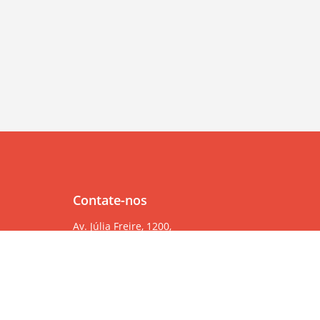
Contate-nos
Av. Júlia Freire, 1200,
Salas 904/905
Expedicionários, João Pessoa/PB, CEP 58041-000
83 99382-6000
83 3567-9000