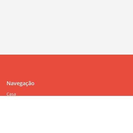
Navegação
Casa
Perguntas Freqüentes
Política de cookies
Política de privacidade
Termos de serviço