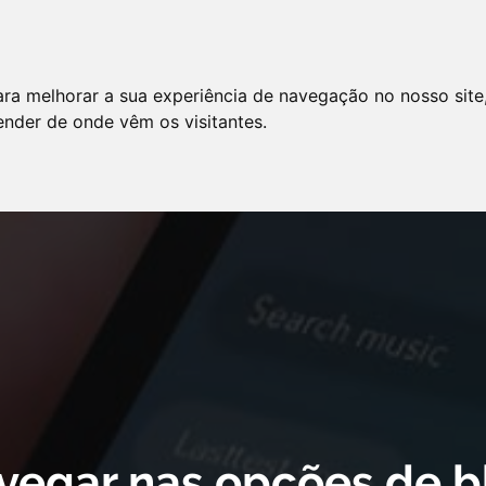
LO
SERVIÇOS
ARTIGOS
NOTÍCIAS
ara melhorar a sua experiência de navegação no nosso site
AS FREQÜENTES
PE
tender de onde vêm os visitantes.
 cookie declaration for domain group ID d879cc3b-8fd7-4191-8e73-
vegar nas opções de b