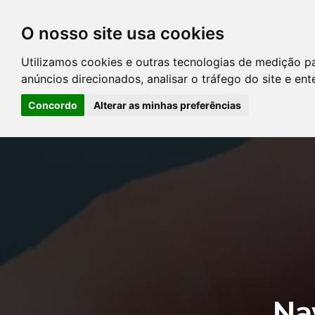
O nosso site usa cookies
DIRETÓRIO DE ADVOGADOS
Utilizamos cookies e outras tecnologias de medição p
CONTATE-NOS
PERGUNT
anúncios direcionados, analisar o tráfego do site e en
Concordo
Alterar as minhas preferências
Error: The domain YOUSTICE.COM.BR is not authorized to show the
Manager to authorize the domain.
Na