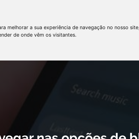
LO
SERVIÇOS
ARTIGOS
NOTÍCIAS
ara melhorar a sua experiência de navegação no nosso site
AS FREQÜENTES
PE
tender de onde vêm os visitantes.
 cookie declaration for domain group ID d879cc3b-8fd7-4191-8e73-
vegar nas opções de b