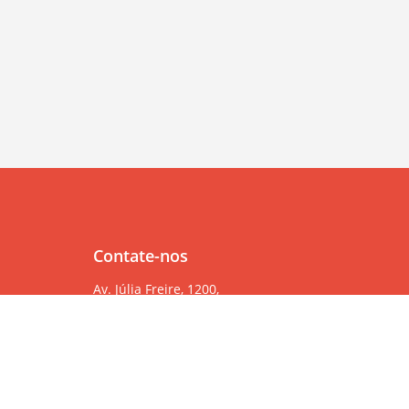
Contate-nos
Av. Júlia Freire, 1200,
Salas 904/905
Expedicionários, João Pessoa/PB, CEP 58041-000
83 99382-6000
83 3567-9000