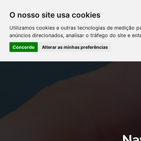
O nosso site usa cookies
DIRETÓRIO DE ADVOGADOS
Utilizamos cookies e outras tecnologias de medição p
CONTATE-NOS
PERGUNT
anúncios direcionados, analisar o tráfego do site e en
Concordo
Alterar as minhas preferências
Error: The domain YOUSTICE.COM.BR is not authorized to show the
Manager to authorize the domain.
Na