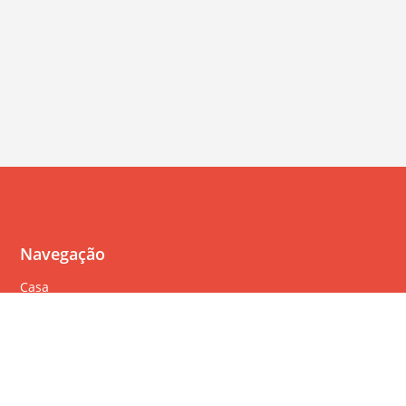
Navegação
Casa
Perguntas Freqüentes
Política de cookies
Política de privacidade
Termos de serviço