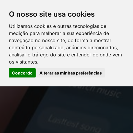
O nosso site usa cookies
Utilizamos cookies e outras tecnologias de
DIRETÓRIO DE ADVOGADOS
medição para melhorar a sua experiência de
navegação no nosso site, de forma a mostrar
SERVIÇOS
conteúdo personalizado, anúncios direcionados,
analisar o tráfego do site e entender de onde vêm
os visitantes.
ARTIGOS
Concordo
Alterar as minhas preferências
NOTÍCIAS
Error: The domain YOUSTICE.COM.BR is not authorized to show
CONTATE-NOS
the cookie declaration for domain group ID d879cc3b-8fd7-4191-
8e73-f224a4de09be. Please add it to the domain group in the
PERGUNTAS FREQÜENTES
Cookiebot Manager to authorize the domain.
LOGIN
CLIENTES
ADVOGADOS
PERGUNTAS FREQÜENTES