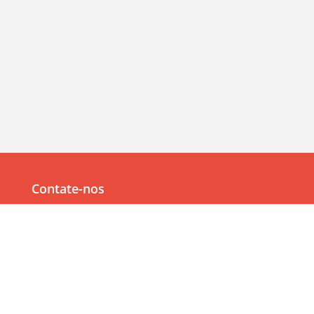
Contate-nos
Av. Júlia Freire, 1200,
Salas 904/905
Expedicionários, João Pessoa/PB, CEP 58041-000
83 99382-6000
83 3567-9000
Navegação