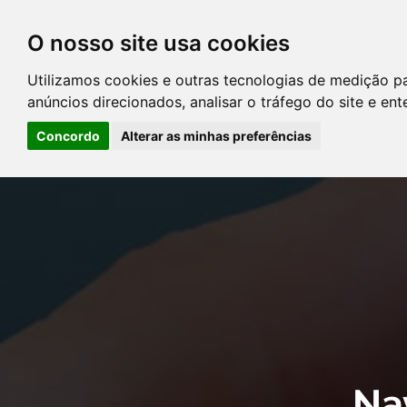
O nosso site usa cookies
DIRETÓRIO DE ADVOGADOS
Utilizamos cookies e outras tecnologias de medição p
CONTATE-NOS
PERGUNT
anúncios direcionados, analisar o tráfego do site e en
Concordo
Alterar as minhas preferências
Error: The domain YOUSTICE.COM.BR is not authorized to show the
Manager to authorize the domain.
Na