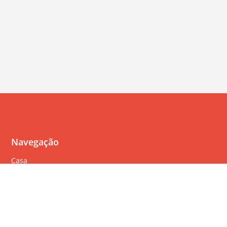
Navegação
Casa
Perguntas Freqüentes
Política de cookies
Política de privacidade
Termos de serviço