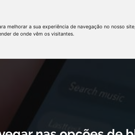
LO
SERVIÇOS
ARTIGOS
NOTÍCIAS
ara melhorar a sua experiência de navegação no nosso site
AS FREQÜENTES
PE
tender de onde vêm os visitantes.
 cookie declaration for domain group ID d879cc3b-8fd7-4191-8e73-
vegar nas opções de b