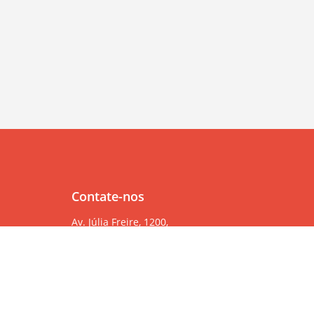
Contate-nos
Av. Júlia Freire, 1200,
Salas 904/905
Expedicionários, João Pessoa/PB, CEP 58041-000
83 99382-6000
83 3567-9000