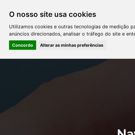
O nosso site usa cookies
DIRETÓRIO DE ADVOGADOS
Utilizamos cookies e outras tecnologias de medição p
CONTATE-NOS
PERGUNT
anúncios direcionados, analisar o tráfego do site e en
Concordo
Alterar as minhas preferências
Error: The domain YOUSTICE.COM.BR is not authorized to show the
Manager to authorize the domain.
Na