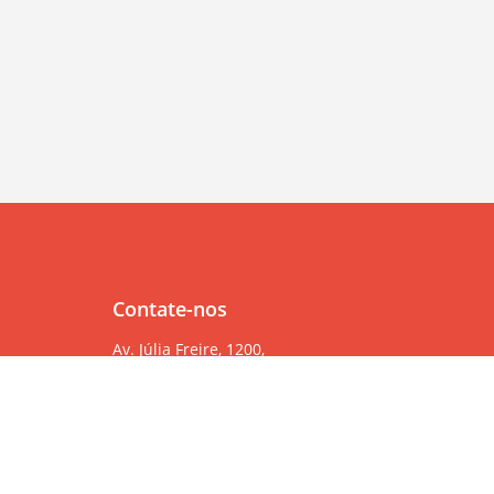
Contate-nos
Av. Júlia Freire, 1200,
Salas 904/905
Expedicionários, João Pessoa/PB, CEP 58041-000
83 99382-6000
83 3567-9000