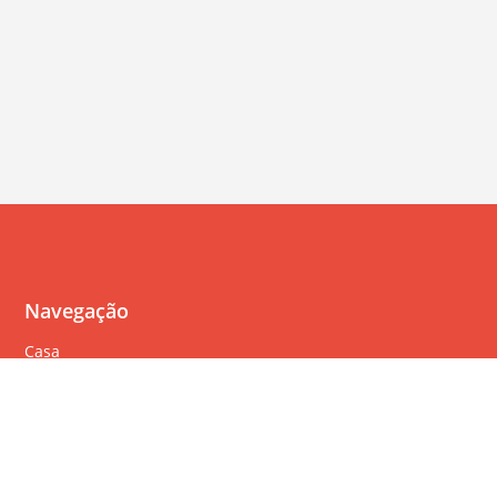
Navegação
Casa
Perguntas Freqüentes
Política de cookies
Política de privacidade
Termos de serviço