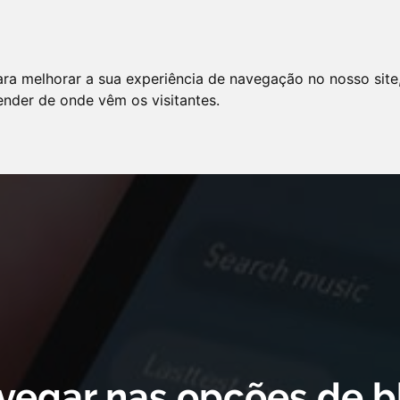
LO
SERVIÇOS
ARTIGOS
NOTÍCIAS
ara melhorar a sua experiência de navegação no nosso site
AS FREQÜENTES
PE
tender de onde vêm os visitantes.
 cookie declaration for domain group ID d879cc3b-8fd7-4191-8e73-
vegar nas opções de b