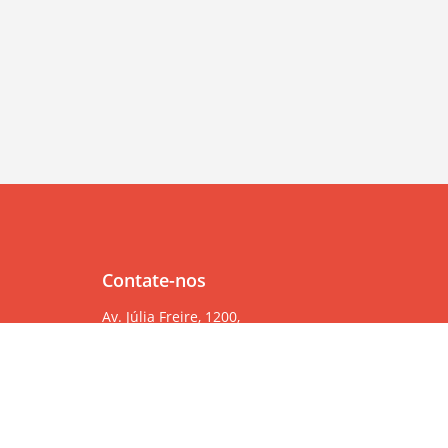
Contate-nos
Av. Júlia Freire, 1200,
Salas 904/905
Expedicionários, João Pessoa/PB, CEP 58041-000
83 99382-6000
83 3567-9000