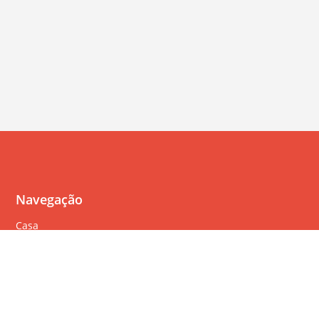
Navegação
Casa
Perguntas Freqüentes
Política de cookies
Política de privacidade
Termos de serviço