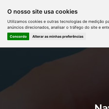
O nosso site usa cookies
DIRETÓRIO DE ADVOGADOS
Utilizamos cookies e outras tecnologias de medição p
CONTATE-NOS
PERGUNT
anúncios direcionados, analisar o tráfego do site e en
Concordo
Alterar as minhas preferências
Error: The domain YOUSTICE.COM.BR is not authorized to show the
Manager to authorize the domain.
Na