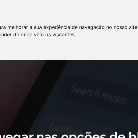
LO
SERVIÇOS
ARTIGOS
NOTÍCIAS
ara melhorar a sua experiência de navegação no nosso site
AS FREQÜENTES
PE
tender de onde vêm os visitantes.
 cookie declaration for domain group ID d879cc3b-8fd7-4191-8e73-
vegar nas opções de b