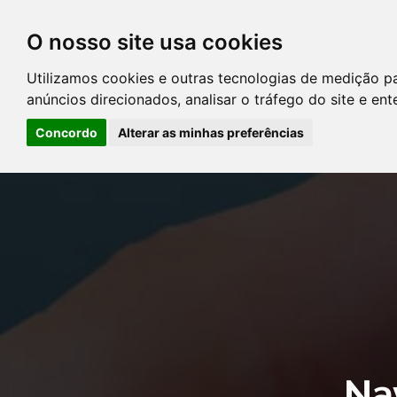
O nosso site usa cookies
DIRETÓRIO DE ADVOGADOS
Utilizamos cookies e outras tecnologias de medição p
CONTATE-NOS
PERGUNT
anúncios direcionados, analisar o tráfego do site e en
Concordo
Alterar as minhas preferências
Error: The domain YOUSTICE.COM.BR is not authorized to show the
Manager to authorize the domain.
Na