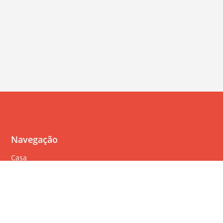
Navegação
Casa
Perguntas Freqüentes
Política de cookies
Política de privacidade
Termos de serviço