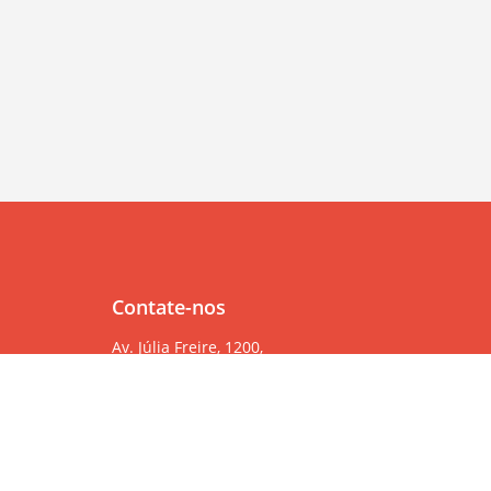
Contate-nos
Av. Júlia Freire, 1200,
Salas 904/905
Expedicionários, João Pessoa/PB, CEP 58041-000
83 99382-6000
83 3567-9000