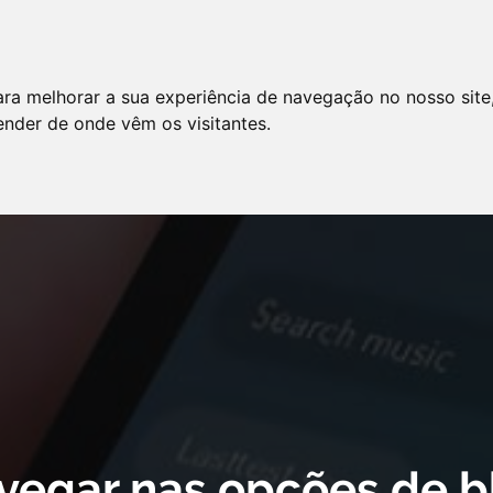
LO
SERVIÇOS
ARTIGOS
NOTÍCIAS
ara melhorar a sua experiência de navegação no nosso site
AS FREQÜENTES
PE
tender de onde vêm os visitantes.
 cookie declaration for domain group ID d879cc3b-8fd7-4191-8e73-
vegar nas opções de b