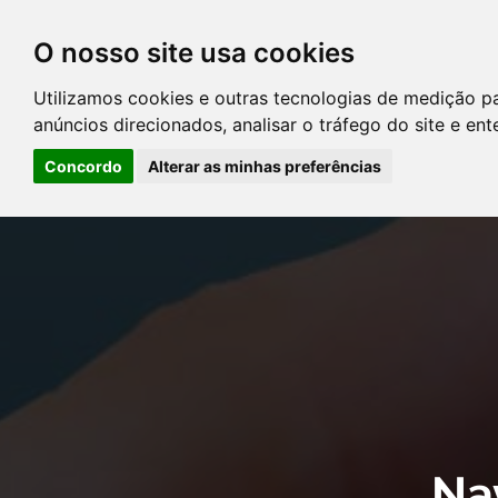
O nosso site usa cookies
DIRETÓRIO DE ADVOGADOS
Utilizamos cookies e outras tecnologias de medição p
CONTATE-NOS
PERGUNT
anúncios direcionados, analisar o tráfego do site e en
Concordo
Alterar as minhas preferências
Error: The domain YOUSTICE.COM.BR is not authorized to show the
Manager to authorize the domain.
Na