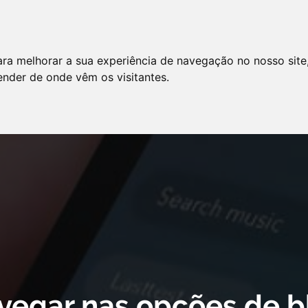
LO
SERVIÇOS
ARTIGOS
NOTÍCIAS
ara melhorar a sua experiência de navegação no nosso site
AS FREQÜENTES
PE
tender de onde vêm os visitantes.
 cookie declaration for domain group ID d879cc3b-8fd7-4191-8e73-
vegar nas opções de b