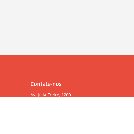
Contate-nos
Av. Júlia Freire, 1200,
Salas 904/905
Expedicionários, João Pessoa/PB, CEP 58041-000
83 99382-6000
83 3567-9000