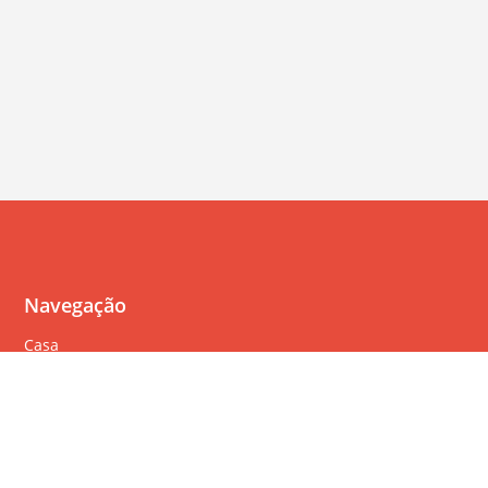
Navegação
Casa
Perguntas Freqüentes
Política de cookies
Política de privacidade
Termos de serviço