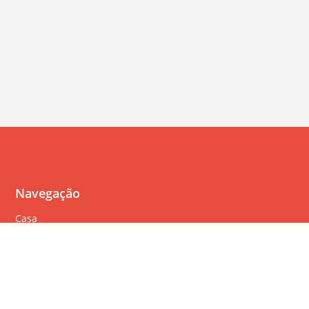
Navegação
Casa
Perguntas Freqüentes
Política de cookies
Política de privacidade
Termos de serviço