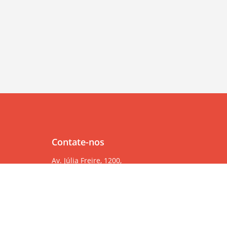
Contate-nos
Av. Júlia Freire, 1200,
Salas 904/905
Expedicionários, João Pessoa/PB, CEP 58041-000
83 99382-6000
83 3567-9000