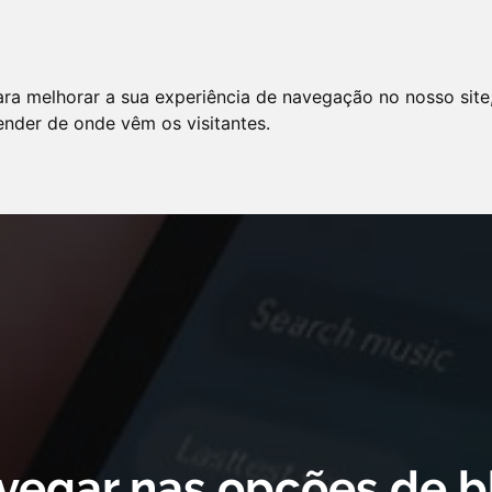
LO
SERVIÇOS
ARTIGOS
NOTÍCIAS
ara melhorar a sua experiência de navegação no nosso site
AS FREQÜENTES
PE
tender de onde vêm os visitantes.
 cookie declaration for domain group ID d879cc3b-8fd7-4191-8e73-
vegar nas opções de b