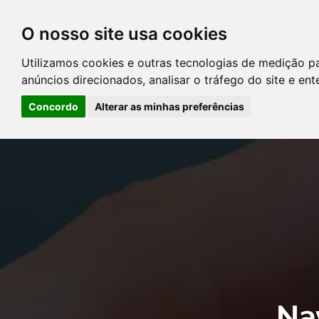
O nosso site usa cookies
DIRETÓRIO DE ADVOGADOS
Utilizamos cookies e outras tecnologias de medição p
CONTATE-NOS
PERGUNT
anúncios direcionados, analisar o tráfego do site e en
Concordo
Alterar as minhas preferências
Error: The domain YOUSTICE.COM.BR is not authorized to show the
Manager to authorize the domain.
Na