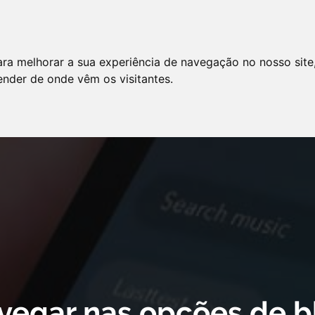
LO
SERVIÇOS
ARTIGOS
NOTÍCIAS
ara melhorar a sua experiência de navegação no nosso site
AS FREQÜENTES
PE
tender de onde vêm os visitantes.
 cookie declaration for domain group ID d879cc3b-8fd7-4191-8e73-
vegar nas opções de b