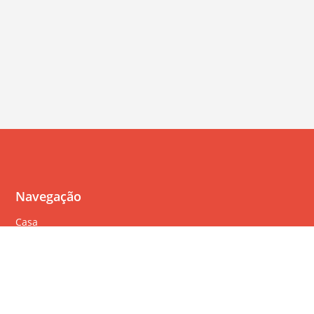
Navegação
Casa
Perguntas Freqüentes
Política de cookies
Política de privacidade
Termos de serviço