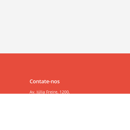
Contate-nos
Av. Júlia Freire, 1200,
Salas 904/905
Expedicionários, João Pessoa/PB, CEP 58041-000
83 99382-6000
83 3567-9000