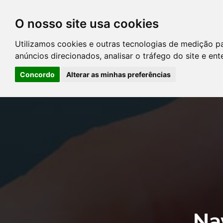
O nosso site usa cookies
DIRETÓRIO DE ADVOGADOS
Utilizamos cookies e outras tecnologias de medição p
CONTATE-NOS
PERGUNT
anúncios direcionados, analisar o tráfego do site e en
Concordo
Alterar as minhas preferências
Error: The domain YOUSTICE.COM.BR is not authorized to show the
Manager to authorize the domain.
Na