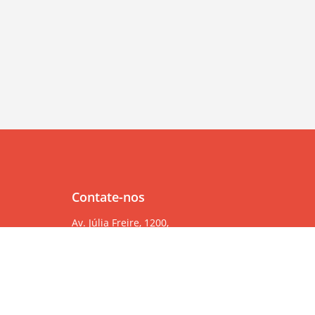
Contate-nos
Av. Júlia Freire, 1200,
Salas 904/905
Expedicionários, João Pessoa/PB, CEP 58041-000
83 99382-6000
83 3567-9000