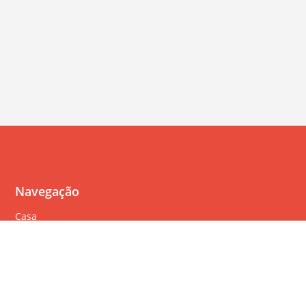
Navegação
Casa
Perguntas Freqüentes
Política de cookies
Política de privacidade
Termos de serviço