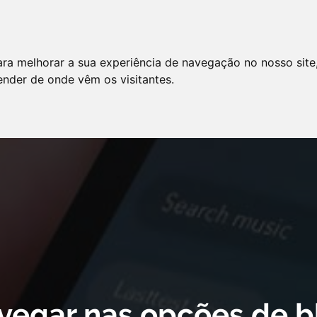
LO
SERVIÇOS
ARTIGOS
NOTÍCIAS
ara melhorar a sua experiência de navegação no nosso site
AS FREQÜENTES
PE
tender de onde vêm os visitantes.
 cookie declaration for domain group ID d879cc3b-8fd7-4191-8e73-
vegar nas opções de b