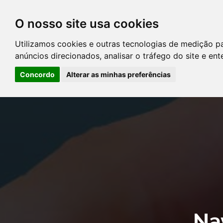
O nosso site usa cookies
DIRETÓRIO DE ADVOGADOS
Utilizamos cookies e outras tecnologias de medição p
CONTATE-NOS
PERGUNT
anúncios direcionados, analisar o tráfego do site e en
Concordo
Alterar as minhas preferências
Error: The domain YOUSTICE.COM.BR is not authorized to show the
Manager to authorize the domain.
Na