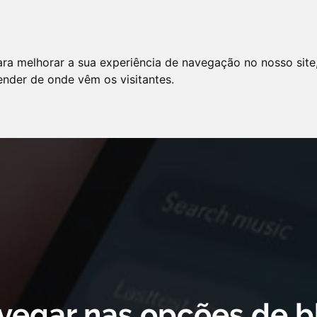
LO
SERVIÇOS
ARTIGOS
NOTÍCIAS
ara melhorar a sua experiência de navegação no nosso site
AS FREQÜENTES
PE
tender de onde vêm os visitantes.
 cookie declaration for domain group ID d879cc3b-8fd7-4191-8e73-
vegar nas opções de b