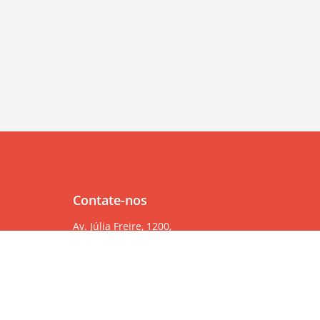
Contate-nos
Av. Júlia Freire, 1200,
Salas 904/905
Expedicionários, João Pessoa/PB, CEP 58041-000
83 99382-6000
83 3567-9000