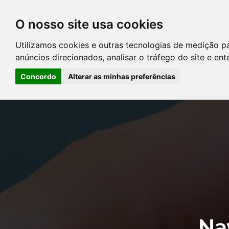
O nosso site usa cookies
DIRETÓRIO DE ADVOGADOS
Utilizamos cookies e outras tecnologias de medição p
CONTATE-NOS
PERGUNT
anúncios direcionados, analisar o tráfego do site e en
Concordo
Alterar as minhas preferências
Error: The domain YOUSTICE.COM.BR is not authorized to show the
Manager to authorize the domain.
Na