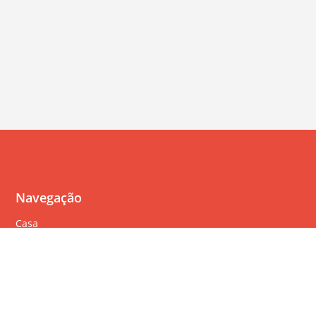
Navegação
Casa
Perguntas Freqüentes
Política de cookies
Política de privacidade
Termos de serviço