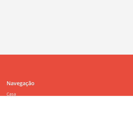
Navegação
Casa
Perguntas Freqüentes
Política de cookies
Política de privacidade
Termos de serviço