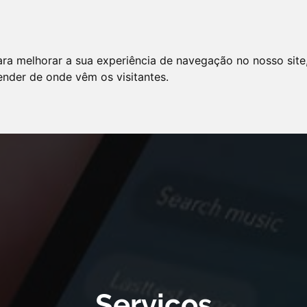
LO
SERVIÇOS
ARTIGOS
NOTÍCIAS
ara melhorar a sua experiência de navegação no nosso site
AS FREQÜENTES
PE
tender de onde vêm os visitantes.
 cookie declaration for domain group ID d879cc3b-8fd7-4191-8e73-
Serviços