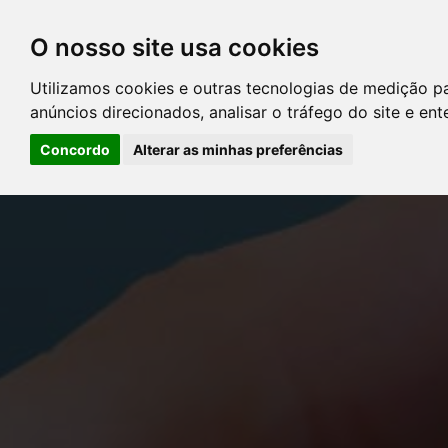
O nosso site usa cookies
DIRETÓRIO DE ADVOGADOS
Utilizamos cookies e outras tecnologias de medição p
CONTATE-NOS
PERGUNT
anúncios direcionados, analisar o tráfego do site e en
Concordo
Alterar as minhas preferências
Error: The domain YOUSTICE.COM.BR is not authorized to show the
Manager to authorize the domain.