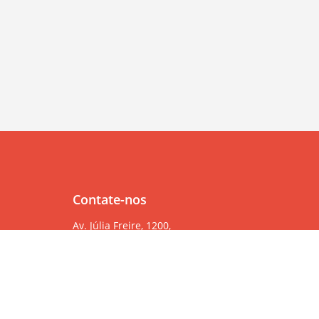
Contate-nos
Av. Júlia Freire, 1200,
Salas 904/905
Expedicionários, João Pessoa/PB, CEP 58041-000
83 99382-6000
83 3567-9000