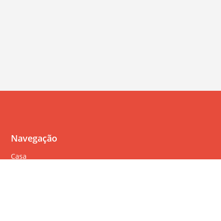
Navegação
Casa
Perguntas Freqüentes
Política de cookies
Política de privacidade
Termos de serviço