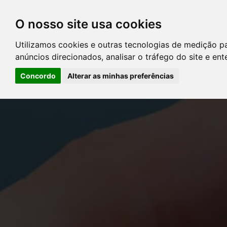
O nosso site usa cookies
DIRETÓRIO DE ADVOGADOS
Utilizamos cookies e outras tecnologias de medição p
CONTATE-NOS
PERGUNT
anúncios direcionados, analisar o tráfego do site e en
Concordo
Alterar as minhas preferências
Error: The domain YOUSTICE.COM.BR is not authorized to show the
Manager to authorize the domain.