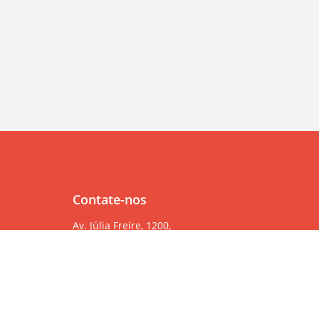
Contate-nos
Av. Júlia Freire, 1200,
Salas 904/905
Expedicionários, João Pessoa/PB, CEP 58041-000
83 99382-6000
83 3567-9000