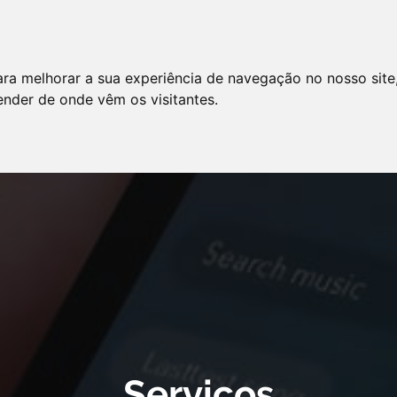
LO
SERVIÇOS
ARTIGOS
NOTÍCIAS
ara melhorar a sua experiência de navegação no nosso site
AS FREQÜENTES
PE
tender de onde vêm os visitantes.
 cookie declaration for domain group ID d879cc3b-8fd7-4191-8e73-
Serviços