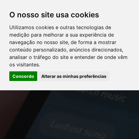
O nosso site usa cookies
Utilizamos cookies e outras tecnologias de
DIRETÓRIO DE ADVOGADOS
medição para melhorar a sua experiência de
navegação no nosso site, de forma a mostrar
SERVIÇOS
conteúdo personalizado, anúncios direcionados,
analisar o tráfego do site e entender de onde vêm
os visitantes.
ARTIGOS
Concordo
Alterar as minhas preferências
NOTÍCIAS
Error: The domain YOUSTICE.COM.BR is not authorized to show
CONTATE-NOS
the cookie declaration for domain group ID d879cc3b-8fd7-4191-
8e73-f224a4de09be. Please add it to the domain group in the
PERGUNTAS FREQÜENTES
Cookiebot Manager to authorize the domain.
LOGIN
CLIENTES
ADVOGADOS
PERGUNTAS FREQÜENTES