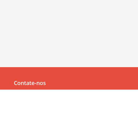
Contate-nos
Av. Júlia Freire, 1200,
Salas 904/905
Expedicionários, João Pessoa/PB, CEP 58041-000
83 99382-6000
83 3567-9000
Navegação