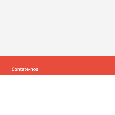
Contate-nos
Av. Júlia Freire, 1200,
Salas 904/905
Expedicionários, João Pessoa/PB, CEP 58041-000
83 99382-6000
83 3567-9000
Navegação