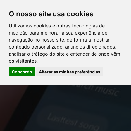
O nosso site usa cookies
Utilizamos cookies e outras tecnologias de
DIRETÓRIO DE ADVOGADOS
medição para melhorar a sua experiência de
navegação no nosso site, de forma a mostrar
SERVIÇOS
conteúdo personalizado, anúncios direcionados,
analisar o tráfego do site e entender de onde vêm
os visitantes.
ARTIGOS
Concordo
Alterar as minhas preferências
NOTÍCIAS
Error: The domain YOUSTICE.COM.BR is not authorized to show
CONTATE-NOS
the cookie declaration for domain group ID d879cc3b-8fd7-4191-
8e73-f224a4de09be. Please add it to the domain group in the
PERGUNTAS FREQÜENTES
Cookiebot Manager to authorize the domain.
LOGIN
CLIENTES
ADVOGADOS
PERGUNTAS FREQÜENTES