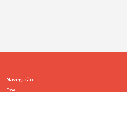
Navegação
Casa
Perguntas Freqüentes
Política de cookies
Política de privacidade
Termos de serviço