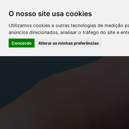
O nosso site usa cookies
DIRETÓRIO DE ADVOGADOS
Utilizamos cookies e outras tecnologias de medição p
CONTATE-NOS
PERGUNT
anúncios direcionados, analisar o tráfego do site e en
Concordo
Alterar as minhas preferências
Error: The domain YOUSTICE.COM.BR is not authorized to show the
Manager to authorize the domain.