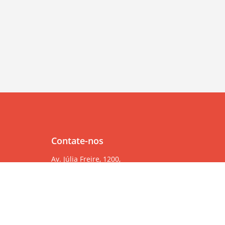
Contate-nos
Av. Júlia Freire, 1200,
Salas 904/905
Expedicionários, João Pessoa/PB, CEP 58041-000
83 99382-6000
83 3567-9000