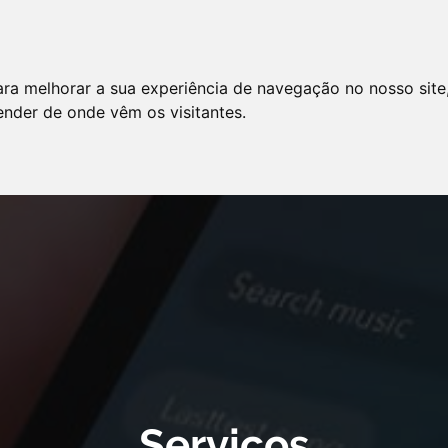
LO
SERVIÇOS
ARTIGOS
NOTÍCIAS
ara melhorar a sua experiência de navegação no nosso site
AS FREQÜENTES
PE
tender de onde vêm os visitantes.
 cookie declaration for domain group ID d879cc3b-8fd7-4191-8e73-
Serviços