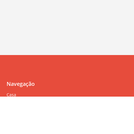
Navegação
Casa
Perguntas Freqüentes
Política de cookies
Política de privacidade
Termos de serviço