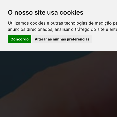
O nosso site usa cookies
DIRETÓRIO DE ADVOGADOS
Utilizamos cookies e outras tecnologias de medição p
CONTATE-NOS
PERGUNT
anúncios direcionados, analisar o tráfego do site e en
Concordo
Alterar as minhas preferências
Error: The domain YOUSTICE.COM.BR is not authorized to show the
Manager to authorize the domain.