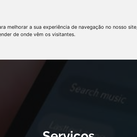
LO
SERVIÇOS
ARTIGOS
NOTÍCIAS
ara melhorar a sua experiência de navegação no nosso site
AS FREQÜENTES
PE
tender de onde vêm os visitantes.
 cookie declaration for domain group ID d879cc3b-8fd7-4191-8e73-
Serviços