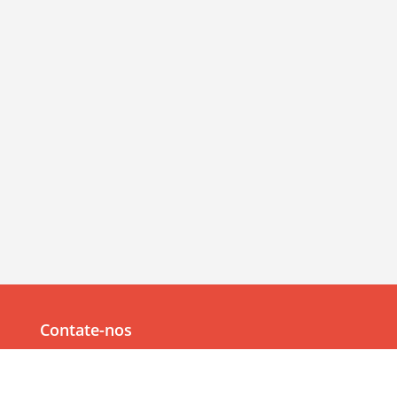
Contate-nos
Av. Júlia Freire, 1200,
Salas 904/905
Expedicionários, João Pessoa/PB, CEP 58041-000