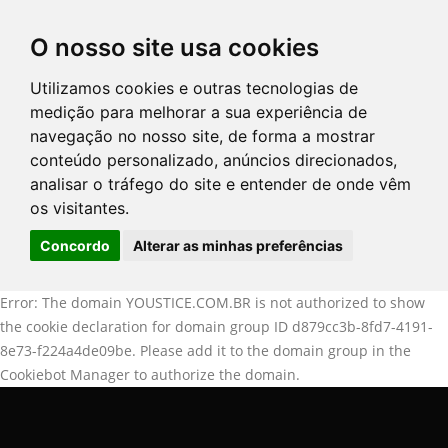
O nosso site usa cookies
Utilizamos cookies e outras tecnologias de
DIRETÓRIO DE ADVOGADOS
medição para melhorar a sua experiência de
navegação no nosso site, de forma a mostrar
SERVIÇOS
conteúdo personalizado, anúncios direcionados,
analisar o tráfego do site e entender de onde vêm
os visitantes.
ARTIGOS
Concordo
Alterar as minhas preferências
NOTÍCIAS
Error: The domain YOUSTICE.COM.BR is not authorized to show
CONTATE-NOS
the cookie declaration for domain group ID d879cc3b-8fd7-4191-
8e73-f224a4de09be. Please add it to the domain group in the
PERGUNTAS FREQÜENTES
Cookiebot Manager to authorize the domain.
LOGIN
CLIENTES
ADVOGADOS
PERGUNTAS FREQÜENTES