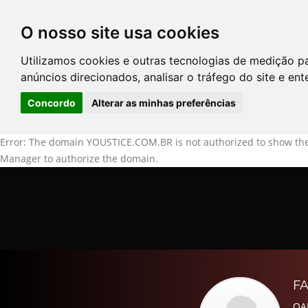
O nosso site usa cookies
DIRETÓRIO DE ADVOGADOS
Utilizamos cookies e outras tecnologias de medição p
CONTATE-NOS
PERGUNT
anúncios direcionados, analisar o tráfego do site e en
Concordo
Alterar as minhas preferências
Error: The domain YOUSTICE.COM.BR is not authorized to show the
Manager to authorize the domain.
F
OA