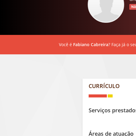
Nã
Você é
Fabiano Cabreira
? Faça já o se
CURRÍCULO
Serviços prestado
Áreas de atuação