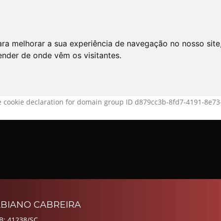
LO
SERVIÇOS
ARTIGOS
NOTÍCIAS
ara melhorar a sua experiência de navegação no nosso site
AS FREQÜENTES
PE
tender de onde vêm os visitantes.
 cookie declaration for domain group ID d879cc3b-8fd7-4191-8e73-
ABIANO CABREIRA
B: 41238/SC