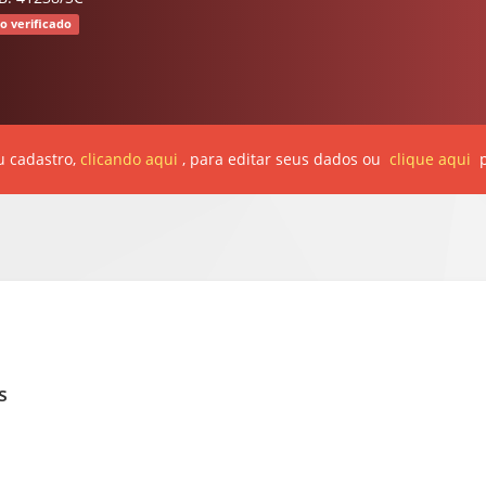
o verificado
u cadastro,
clicando aqui
, para editar seus dados ou
clique aqui
p
s