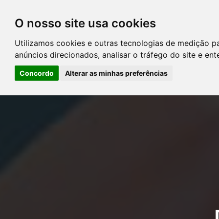
O nosso site usa cookies
DIRETÓRIO DE ADVOGADOS
Utilizamos cookies e outras tecnologias de medição p
CONTATE-NOS
PERGUNT
anúncios direcionados, analisar o tráfego do site e en
Concordo
Alterar as minhas preferências
Error: The domain YOUSTICE.COM.BR is not authorized to show the
Manager to authorize the domain.