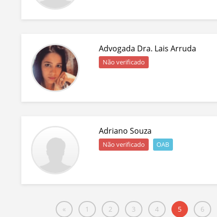
Advogada Dra. Lais Arruda
Não verificado
Adriano Souza
Não verificado
OAB
«
1
2
3
4
5
6