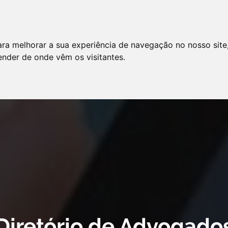
LO
SERVIÇOS
ARTIGOS
NOTÍCIAS
ara melhorar a sua experiência de navegação no nosso site
AS FREQÜENTES
PE
tender de onde vêm os visitantes.
 cookie declaration for domain group ID d879cc3b-8fd7-4191-8e73-
Diretório de Advogado