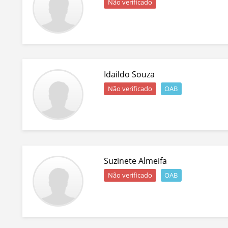
Não verificado
Idaildo Souza
Não verificado
OAB
Suzinete Almeifa
Não verificado
OAB