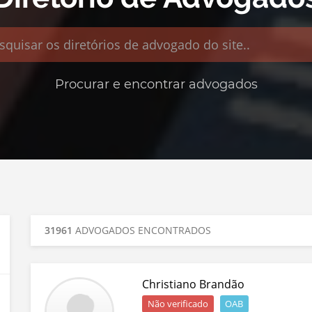
isar
r
órios
Procurar e encontrar advogados
gados
31961
ADVOGADOS ENCONTRADOS
Christiano Brandão
Não verificado
OAB