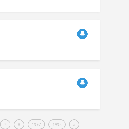
7
8
1997
1998
»